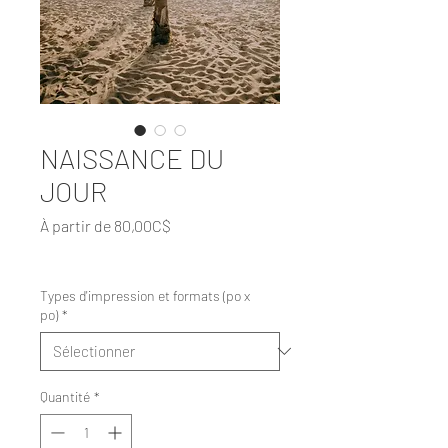
NAISSANCE DU
JOUR
Prix
À partir de
80,00C$
promotionnel
Hors Taxe
|
Livraision gratuite
Types d'impression et formats (po x
po)
*
Quantité
*