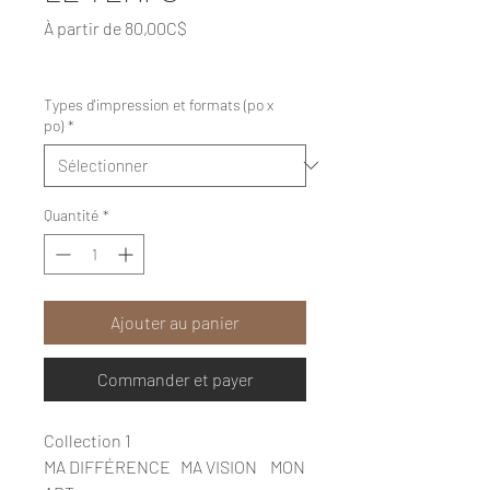
Prix
À partir de
80,00C$
promotionnel
Hors Taxe
|
Livraision gratuite
Types d'impression et formats (po x
po)
*
Quantité
*
Ajouter au panier
Commander et payer
Collection 1
MA DIFFÉRENCE MA VISION MON