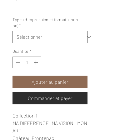
promotionnel
Hors Taxe
|
Livraision gratuite
Types d'impression et formats (po x
po)
*
Quantité
*
Ajouter au panier
Commander et payer
Collection 1
MA DIFFÉRENCE MA VISION MON
ART
Château Frontenac