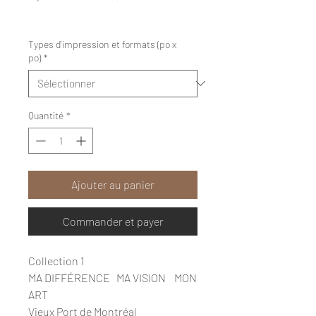
promotionnel
Hors Taxe
|
Livraision gratuite
Types d'impression et formats (po x
po)
*
Quantité
*
Ajouter au panier
Commander et payer
Collection 1
MA DIFFÉRENCE MA VISION MON
ART
Vieux Port de Montréal