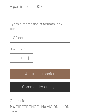
Prix
À partir de
80,00C$
promotionnel
Hors Taxe
|
Livraision gratuite
Types d'impression et formats (po x
po)
*
Quantité
*
Ajouter au panier
Commander et payer
Collection 1
MA DIFFÉRENCE MA VISION MON