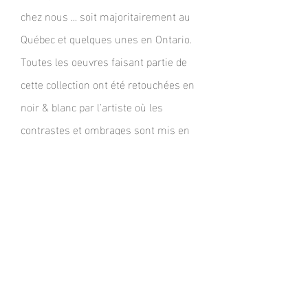
chez nous ... soit majoritairement au
Québec et quelques unes en Ontario.
Toutes les oeuvres faisant partie de
cette collection ont été retouchées en
noir & blanc par l'artiste où les
contrastes et ombrages sont mis en
valeur afin d'y donner un look plus
moderne.
DEUXIÈME
COLLECTION