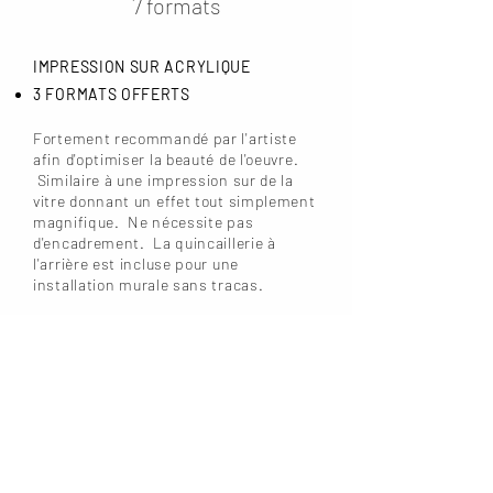
7 formats
IMPRESSION SUR ACRYLIQUE
3 FORMATS OFFERTS
Fortement recommandé par l'artiste
afin d'optimiser la beauté de l'oeuvre.
Similaire à une impression sur de la
vitre donnant un effet tout simplement
magnifique. Ne nécessite pas
d'encadrement. La quincaillerie à
l'arrière est incluse pour une
installation murale sans tracas.
IMPRESSION SUR PAPIER SATINÉ
4 FORMATS OFFERTS
Impression sur papier de grande
qualité.